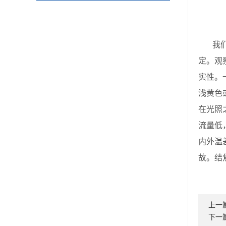
我们从
定。观
实性。
浅黄色
在光照
流量低
内外温
故。结
上一
下一